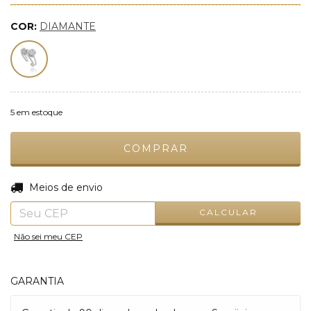
COR:
DIAMANTE
5
em estoque
ALTERAR CEP
Entregas para o CEP:
Meios de envio
CALCULAR
Não sei meu CEP
GARANTIA