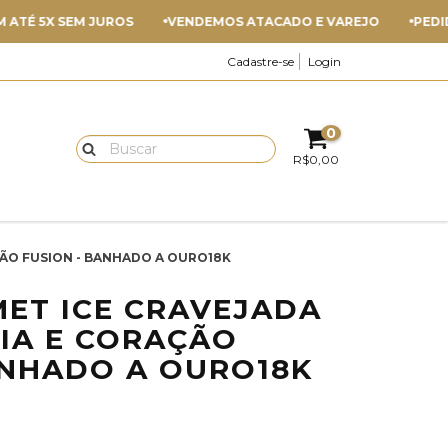
5X SEM JUROS
VENDEMOS ATACADO E VAREJO
PEDIDO MÍN
Cadastre-se
Login
0
R$0,00
ÃO FUSION - BANHADO A OURO18K
ET ICE CRAVEJADA
IA E CORAÇÃO
ANHADO A OURO18K