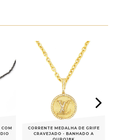
O COM
CORRENTE MEDALHA DE GRIFE
COLAR 
ÓDIO
CRAVEJADO - BANHADO A
CRAVEJAD
OURO18K