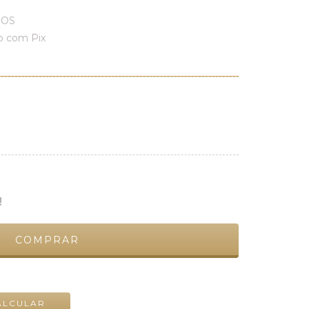
ROS
 com Pix
!
ALTERAR CEP
ALCULAR