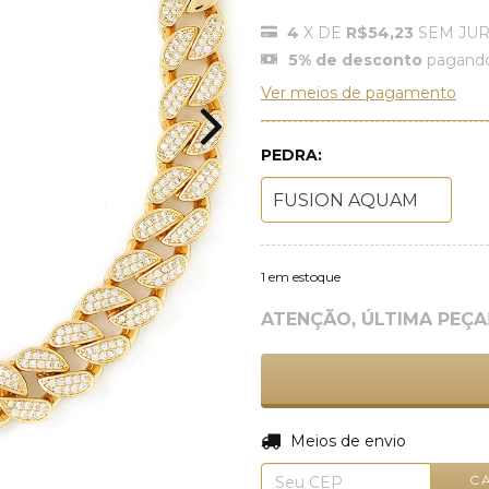
4
X DE
R$54,23
SEM JU
5% de desconto
pagando
Ver meios de pagamento
PEDRA:
1
em estoque
ATENÇÃO, ÚLTIMA PEÇA
Entregas para o CEP:
Meios de envio
C