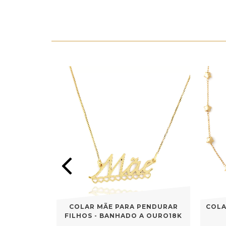
ORGÂNICA -
COLAR MÃE PARA PENDURAR
COLA
RO18K
FILHOS - BANHADO A OURO18K