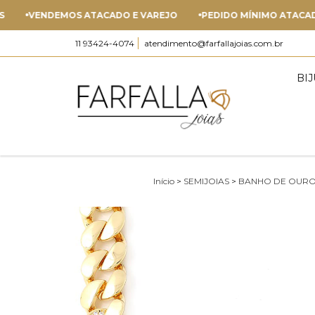
VENDEMOS ATACADO E VAREJO
PEDIDO MÍNIMO ATACADO - R$
11 93424-4074
atendimento@farfallajoias.com.br
BI
Início
>
SEMIJOIAS
>
BANHO DE OUR