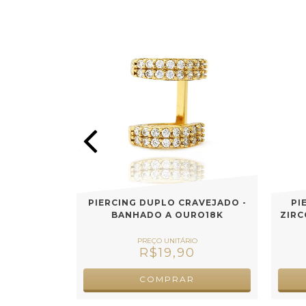
RRENTE -
PIERCING DUPLO CRAVEJADO -
PI
RO18K
BANHADO A OURO18K
ZIRC
0
R$19,90