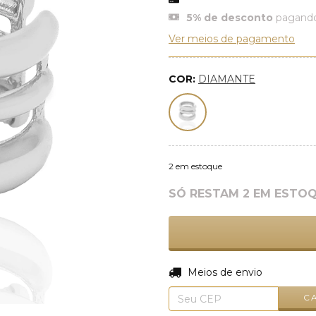
5% de desconto
pagando
Ver meios de pagamento
COR:
DIAMANTE
2
em estoque
SÓ RESTAM
2
EM ESTOQ
Entregas para o CEP:
Meios de envio
C