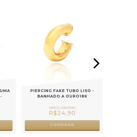
 UMA
PIERCING FAKE TUBO LISO -
PIERCIN
-
BANHADO A OURO18K
BANH
K
R$24,90
COMPRAR