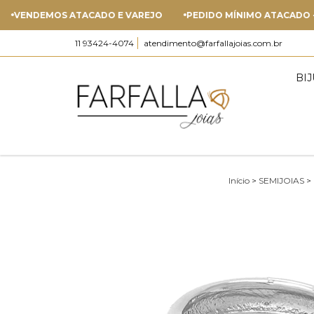
ENDEMOS ATACADO E VAREJO
PEDIDO MÍNIMO ATACADO - R$ 5
11 93424-4074
atendimento@farfallajoias.com.br
BI
Início
>
SEMIJOIAS
>