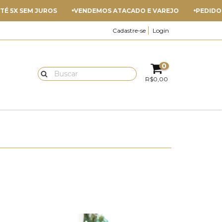
EM JUROS
VENDEMOS ATACADO E VAREJO
PEDIDO MÍNIMO 
Cadastre-se
Login
0
R$0,00