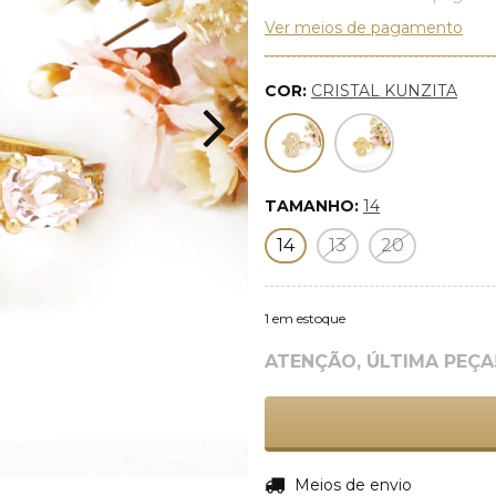
Ver meios de pagamento
COR:
CRISTAL KUNZITA
TAMANHO:
14
14
13
20
1
em estoque
ATENÇÃO, ÚLTIMA PEÇA
Entregas para o CEP:
Meios de envio