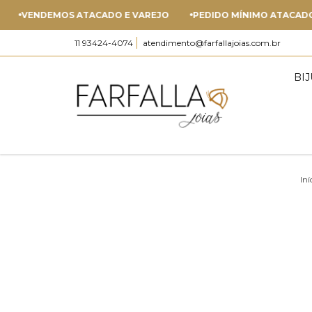
ENDEMOS ATACADO E VAREJO
PEDIDO MÍNIMO ATACADO - R$ 
11 93424-4074
atendimento@farfallajoias.com.br
BI
Iní