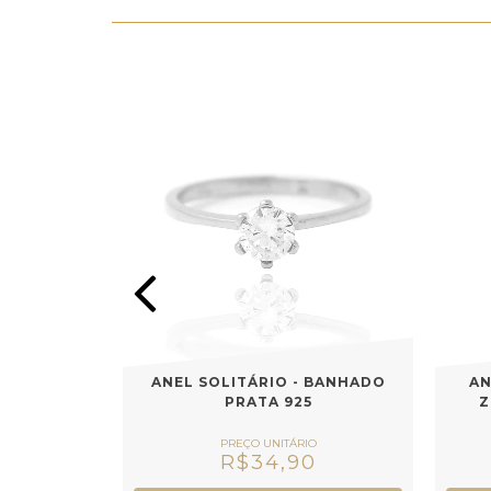
REDONDO
ANEL SOLITÁRIO - BANHADO
AN
DO A OURO
PRATA 925
Z
0
R$34,90