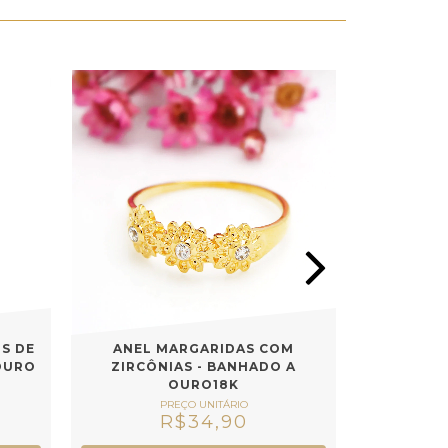
S DE
ANEL MARGARIDAS COM
ANEL LIS
OURO
ZIRCÔNIAS - BANHADO A
- BAN
OURO18K
R$34,90