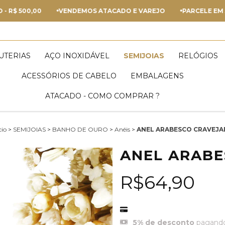
500,00
VENDEMOS ATACADO E VAREJO
PARCELE EM ATÉ 5
JUTERIAS
AÇO INOXIDÁVEL
SEMIJOIAS
RELÓGIOS
ACESSÓRIOS DE CABELO
EMBALAGENS
ATACADO - COMO COMPRAR ?
cio
>
SEMIJOIAS
>
BANHO DE OURO
>
Anéis
>
ANEL ARABESCO CRAVEJ
ANEL ARAB
R$64,90
5% de desconto
pagando