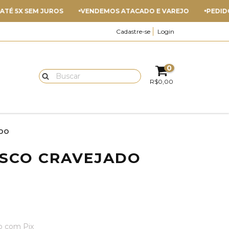
X SEM JUROS
VENDEMOS ATACADO E VAREJO
PEDIDO MÍNI
Cadastre-se
Login
0
R$0,00
ADO
ESCO CRAVEJADO
 com Pix