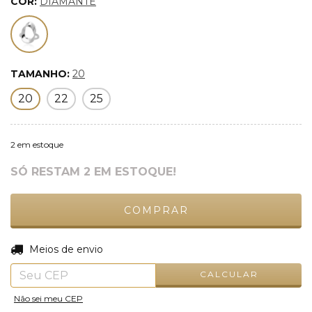
COR:
DIAMANTE
TAMANHO:
20
20
22
25
2
em estoque
SÓ RESTAM
2
EM ESTOQUE!
ALTERAR CEP
Entregas para o CEP:
Meios de envio
CALCULAR
Não sei meu CEP