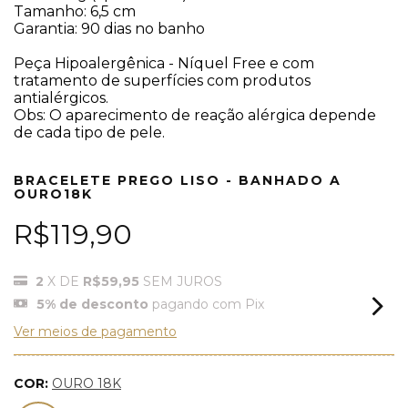
Tamanho: 6,5 cm
Garantia: 90 dias no banho
Peça Hipoalergênica - Níquel Free e com
tratamento de superfícies com produtos
antialérgicos.
Obs: O aparecimento de reação alérgica depende
de cada tipo de pele.
BRACELETE PREGO LISO - BANHADO A
OURO18K
R$119,90
2
X DE
R$59,95
SEM JUROS
5% de desconto
pagando com Pix
Ver meios de pagamento
COR:
OURO 18K