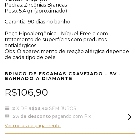
Pedras: Zircônias Brancas
Peso: 5.4 gr (aproximado)
Garantia: 90 dias no banho
Peça Hipoalergênica - Níquel Free e com
tratamento de superfícies com produtos
antialérgicos.
Obs: O aparecimento de reação alérgica depende
de cada tipo de pele.
BRINCO DE ESCAMAS CRAVEJADO - BV -
BANHADO A DIAMANTE
R$106,90
2
X DE
R$53,45
SEM JUROS
5% de desconto
pagando com Pix
Ver meios de pagamento