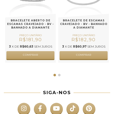
BRACELETE ABERTO DE
BRACELETE DE ESCAMAS
-
ESCAMAS CRAVEJADO - BV -
CRAVEJADO - BV - BANHADO
BANHADO A DIAMANTE
A DIAMANTE
R$181,90
R$182,90
3
X DE
R$60,63
SEM JUROS
3
X DE
R$60,97
SEM JUROS
COMPRAR
COMPRAR
SIGA-NOS