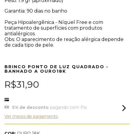
Peso: 1.9 gr (aproximado)
Garantia: 90 dias no banho
Peça Hipoalergênica - Níquel Free e com
tratamento de superfícies com produtos
antialérgicos.
Obs: O aparecimento de reação alérgica depende
de cada tipo de pele.
BRINCO PONTO DE LUZ QUADRADO -
BANHADO A OURO18K
R$31,90
5% de desconto
pagando com Pix
Ver meios de pagamento
COR:
OURO 18K