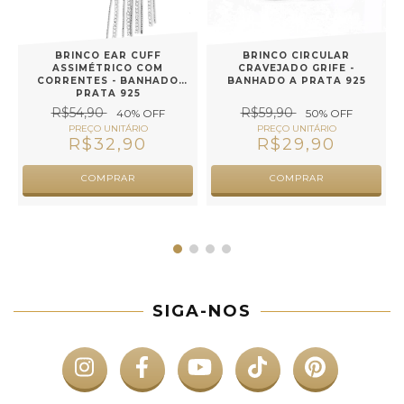
A
BRINCO EAR CUFF
BRINCO CIRCULAR
ASSIMÉTRICO COM
CRAVEJADO GRIFE -
CORRENTES - BANHADO
BANHADO A PRATA 925
PRATA 925
R$54,90
R$59,90
40
% OFF
50
% OFF
R$32,90
R$29,90
COMPRAR
COMPRAR
SIGA-NOS