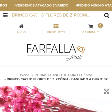
S
VENDEMOS ATACADO E VAREJO
PEDIDO MÍNIMO ATACAD
BRINCO CACHO FLORES DE ZIRCÔNIA - BANHADO A OURO18K
0
INÍCIO
PRODUTOS
CARRINHO
Início
>
SEMIJOIAS
>
BANHO DE OURO
>
Brincos
>
BRINCO CACHO FLORES DE ZIRCÔNIA - BANHADO A OURO18k