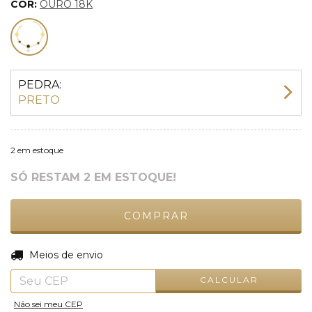
COR:
OURO 18K
PEDRA:
PRETO
2
em estoque
SÓ RESTAM
2
EM ESTOQUE!
ALTERAR CEP
Entregas para o CEP:
Meios de envio
CALCULAR
Não sei meu CEP